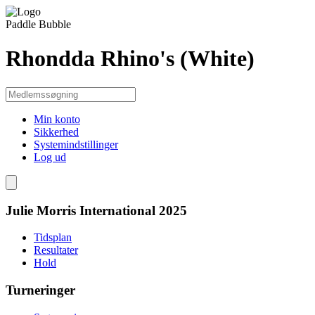
Paddle Bubble
Rhondda Rhino's (White)
Min konto
Sikkerhed
Systemindstillinger
Log ud
Julie Morris International 2025
Tidsplan
Resultater
Hold
Turneringer